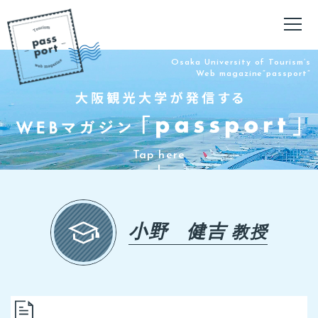
Osaka University of Tourism’s
Web magazine”passport”
小野 健吉
教授