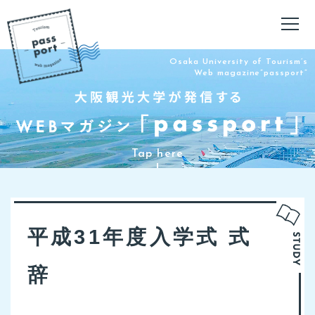
Osaka University of Tourism’s
Web magazine”passport”
平成31年度入学式 式
辞