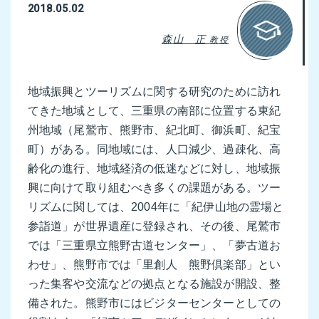
2018.05.02
森山 正
教授
地域振興とツーリズムに関する研究のために訪れ
てきた地域として、三重県の南部に位置する東紀
州地域（尾鷲市、熊野市、紀北町、御浜町、紀宝
町）がある。同地域には、人口減少、過疎化、高
齢化の進行、地域経済の低迷などに対し、地域振
興に向けて取り組むべき多くの課題がある。ツー
リズムに関しては、2004年に「紀伊山地の霊場と
参詣道」が世界遺産に登録され、その後、尾鷲市
では「三重県立熊野古道センター」、「夢古道お
わせ」、熊野市では「里創人 熊野倶楽部」とい
った集客や交流などの拠点となる施設が開設、整
備された。熊野市にはビジターセンターとしての