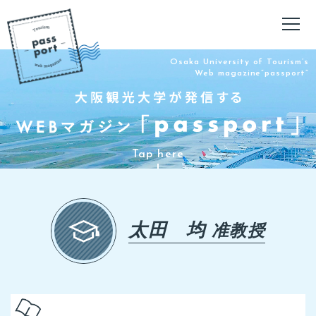
Osaka University of Tourism’s
Web magazine”passport”
太田 均
准教授