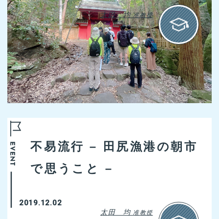
太田 均
准教授
不易流行 – 田尻漁港の朝市
で思うこと –
2019.12.02
太田 均
准教授