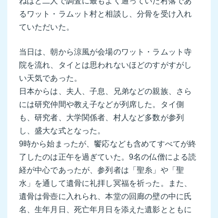
ねばと二人で調査に最もよく通っていた村落であ
るワット・ラムット村と相談し、分骨を受け入れ
ていただいた。
当日は、朝から涼風が会場のワット・ラムット寺
院を流れ、タイとは思われないほどのすがすがし
い天気であった。
日本からは、夫人、子息、兄弟などの親族、さら
には研究仲間や教え子などが列席した。タイ側
も、研究者、大学関係者、村人など多数が参列
し、盛大な式となった。
9時から始まったが、饗応なども含めてすべてが終
了したのは正午を過ぎていた。9名の仏僧による読
経が中心であったが、参列者は「聖糸」や「聖
水」を通して遺骨に礼拝し冥福を祈った。また、
遺骨は骨壺に入れられ、本堂の回廊の壁の中に氏
名、生年月日、死亡年月日を添えた遺影とともに