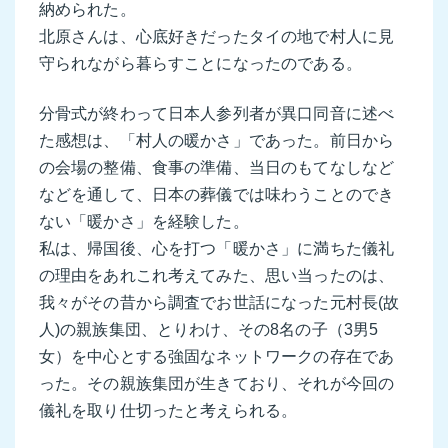
納められた。
北原さんは、心底好きだったタイの地で村人に見
守られながら暮らすことになったのである。
分骨式が終わって日本人参列者が異口同音に述べ
た感想は、「村人の暖かさ」であった。前日から
の会場の整備、食事の準備、当日のもてなしなど
などを通して、日本の葬儀では味わうことのでき
ない「暖かさ」を経験した。
私は、帰国後、心を打つ「暖かさ」に満ちた儀礼
の理由をあれこれ考えてみた、思い当ったのは、
我々がその昔から調査でお世話になった元村長(故
人)の親族集団、とりわけ、その8名の子（3男5
女）を中心とする強固なネットワークの存在であ
った。その親族集団が生きており、それが今回の
儀礼を取り仕切ったと考えられる。