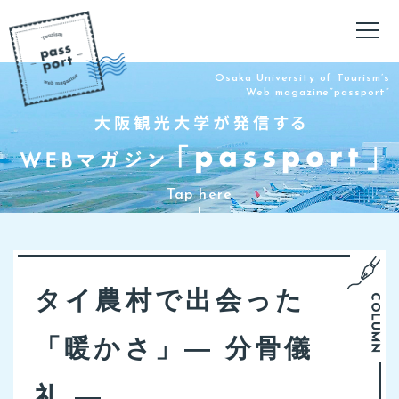
Osaka University of Tourism’s
Web magazine”passport”
タイ農村で出会った
「暖かさ」― 分骨儀
礼 ―