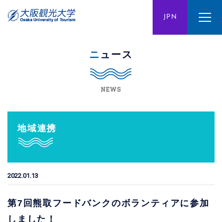
ENG
JPN
CHN
ニュース
NEWS
地域連携
2022.01.13
第7回熊取フードバンクのボランティアに参加
しました！