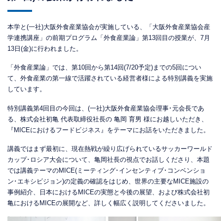
本学と(一社)大阪外食産業協会が実施している、「大阪外食産業協会産
学連携講座」の前期プログラム「外食産業論」第13回目の授業が、7月
13日(金)に行われました。
「外食産業論」では、第10回から第14回(7/20予定)までの5回につい
て、外食産業の第一線で活躍されている経営者様による特別講義を実施
しています。
特別講義第4回目の今回は、(一社)大阪外食産業協会理事･元会長であ
る、株式会社初亀 代表取締役社長の 亀岡 育男 様にお越しいただき、
『MICEにおけるフードビジネス』をテーマにお話をいただきました。
講義ではまず最初に、現在熱戦が繰り広げられているサッカーワールド
カップ･ロシア大会について、亀岡社長の視点でお話しくださり、本題
では講義テーマのMICE(ミーティング･インセンティブ･コンベンショ
ン･エキシビジョン)の定義の確認をはじめ、世界の主要なMICE施設の
事例紹介、日本におけるMICEの実態と今後の展望、および株式会社初
亀におけるMICEの展開など、詳しく幅広く説明してくださいました。