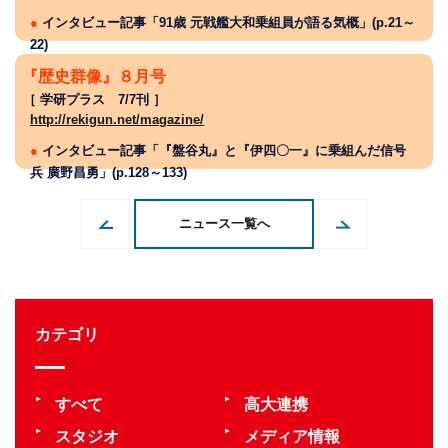
●
インタビュー記事「91歳 元戦艦大和乗組員が語る気概」(p.21～
22)
『歴史群像』８月号
［ 学研プラス 7/7刊 ］
http://rekigun.net/magazine/
●
インタビュー記事「『盤谷丸』と『伊四〇一』に乗組んだ信号
兵 廣野昌勇」(p.128～133)
ニュース一覧へ
カテゴリ
すべて
高大連携
スタジオ
メディア情報