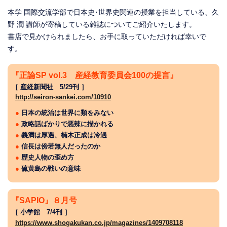
本学 国際交流学部で日本史･世界史関連の授業を担当している、久
野 潤 講師が寄稿している雑誌についてご紹介いたします。
書店で見かけられましたら、お手に取っていただければ幸いで
す。
『正論SP vol.3 産経教育委員会100の提言』
［ 産経新聞社 5/29刊 ］
http://seiron-sankei.com/10910
●
日本の統治は世界に類をみない
●
政略話ばかりで悪辣に描かれる
●
義満は厚遇、楠木正成は冷遇
●
信長は傍若無人だったのか
●
歴史人物の歪め方
●
硫黄島の戦いの意味
『SAPIO』８月号
［ 小学館 7/4刊 ］
https://www.shogakukan.co.jp/magazines/1409708118