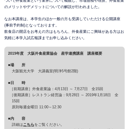
ついで外食産業という業界について概観し、市場規模や現状、外食産業
のメリットやデメリットについての解説が行われました。
なお本講座は、本学生のほか一般の方も受講していただける公開講座
(事前予約制)となっております。
飲食店の開店をお考えの方はもちろん、外食産業にご興味がある方はお
気軽に本学入試広報課までお申し込みください。
2019年度 大阪外食産業協会 産学連携講座 講座概要
■場 所
大阪観光大学 大講義室(明浄5号館2階)
■日 時
［前期講座］外食産業論：4月13日 ～ 7月27日 全15回
［後期講座］レストラン経営論：9月28日 ～ 2019年1月18日 全
15回
原則毎週金曜日 11:00～12:30
■内 容
詳細は
こちら
をご覧ください。