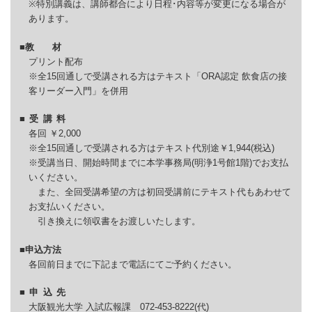
※特別講義は、講師都合により日程･内容等が変更になる場合が
あります。
■教 材
プリント配布
※全15回通しで受講される方はテキスト「ORA認定 飲食店の接
客リーダー入門」を併用
■受講
料
各回 ￥2,000
※全15回通しで受講される方はテキスト代別途￥1,944(税込)
※受講当日、開始時間までに本学事務局(明浄1号館1階)でお支払
いください。
また、全回受講希望の方は初回受講前にテキスト代もあわせて
お支払いください。
引き換えに領収書をお渡しいたします。
■申込方法
各回前日までに下記まで電話にてご予約ください。
■申込
先
大阪観光大学 入試広報課 072-453-8222(代)