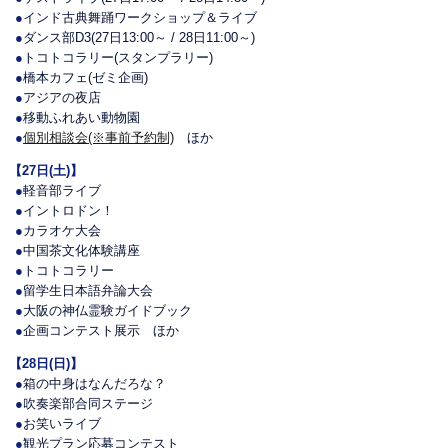
●
インド古典舞踊ワークショップ＆ライブ
●
ダンス部D3(27日13:00～ / 28日11:00～)
●
トコトコラリー(スタンプラリー)
●
橋本カフェ(ゼミ企画)
●
アジアの夜店
●
移動ふれあい動物園
●
個別相談会(※事前予約制)
ほか
【27日(土)】
●
軽音部ライブ
●
イントロドン！
●
カラオケ大会
●
中国茶文化体験講座
●
トコトコラリー
●
留学生日本語弁論大会
●
大阪の神仏霊験ガイドブック
●
企画コンテスト展示 ほか
【28日(日)】
●
箱の中身はなんだろな？
●
吹奏楽部合同ステージ
●
お笑いライブ
●
観光プラン応募コンテスト