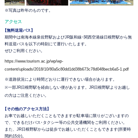
※写真は昨年のものです。
アクセス
【無料送迎バス】
期間中は南海本線泉佐野駅およびJR阪和線･関西空港線日根野駅から無
料送迎バスを以下の時刻にて運行いたします。
ぜひご利用ください。
https://www.tourism.ac.jp/wp/wp-
content/uploads/2018/10/80a5c80dd1dd38b673c78d048becb6a5-1.pdf
※道路状況により時間どおりに運行できない場合があります。
※一部JR日根野駅を経由しない便があります。JR日根野駅よりお越し
の方はご注意ください。
【その他のアクセス方法】
お車でお越しいただくこともできますが駐車場に限りがございますの
で、できるだけバス･タクシー等の公共交通機関をご利用ください。
また、JR日根野駅からは徒歩でお越しいただくこともできます(所要時
間約15分)。