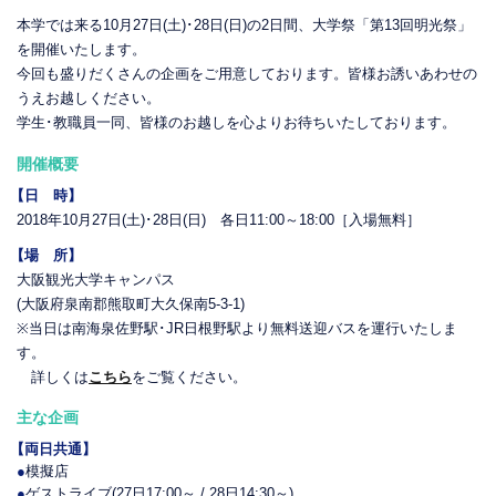
本学では来る10月27日(土)･28日(日)の2日間、大学祭「第13回明光祭」
を開催いたします。
今回も盛りだくさんの企画をご用意しております。皆様お誘いあわせの
うえお越しください。
学生･教職員一同、皆様のお越しを心よりお待ちいたしております。
開催概要
【日 時】
2018年10月27日(土)･28日(日) 各日11:00～18:00［入場無料］
【場 所】
大阪観光大学キャンパス
(大阪府泉南郡熊取町大久保南5-3-1)
※当日は南海泉佐野駅･JR日根野駅より無料送迎バスを運行いたしま
す。
詳しくは
こちら
をご覧ください。
主な企画
【両日共通】
●
模擬店
●
ゲストライブ(27日17:00～ / 28日14:30～)