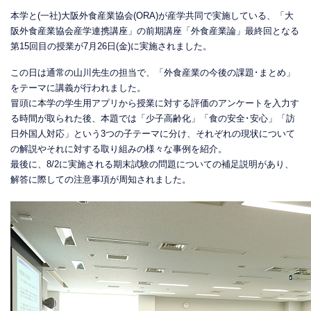
本学と(一社)大阪外食産業協会(ORA)が産学共同で実施している、「大
阪外食産業協会産学連携講座」の前期講座「外食産業論」最終回となる
第15回目の授業が7月26日(金)に実施されました。
この日は通常の山川先生の担当で、「外食産業の今後の課題･まとめ」
をテーマに講義が行われました。
冒頭に本学の学生用アプリから授業に対する評価のアンケートを入力す
る時間が取られた後、本題では「少子高齢化」「食の安全･安心」「訪
日外国人対応」という3つの子テーマに分け、それぞれの現状について
の解説やそれに対する取り組みの様々な事例を紹介。
最後に、8/2に実施される期末試験の問題についての補足説明があり、
解答に際しての注意事項が周知されました。