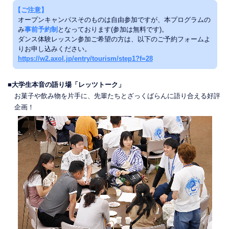
【ご注意】
オープンキャンパスそのものは自由参加ですが、本プログラムの
み
事前予約制
となっております(参加は無料です)。
ダンス体験レッスン参加ご希望の方は、以下のご予約フォームよ
りお申し込みください。
https://w2.axol.jp/entry/tourism/step1?f=28
■大学生本音の語り場「レッツトーク」
お菓子や飲み物を片手に、先輩たちとざっくばらんに語り合える好評
企画！