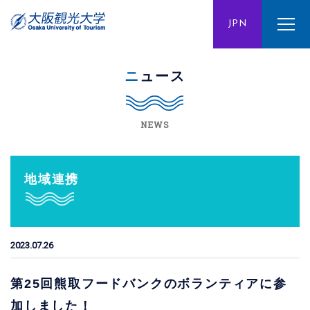
ENG
JPN
CHN
ニュース
NEWS
地域連携
2023.07.26
第25回熊取フードバンクのボランティアに参
加しました！