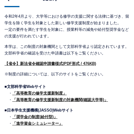
令和2年4月より、大学等における修学の支援に関する法律に基づき、留
学生を除く学生を対象とした新しい修学支援制度が始まりました。
一定の要件を満たす学生を対象に、授業料等の減免や給付型奨学金など
の支援が行われています。
本学は、この制度の対象機関として文部科学省より認定されています。
文部科学省の確認を受けた申請書は以下をご覧ください。
【省令】新法省令確認申請書様式(PDF形式 / 476KB)
※制度の詳細については、以下のサイトをご覧ください。
■文部科学省Webサイト
・
「高等教育の修学支援新制度」
・
「高等教育の修学支援新制度の対象機関(確認大学等)」
■日本学生支援機構(JASSO)Webサイト
・
「奨学金の制度(給付型)」
・
「進学資金シミュレーター」