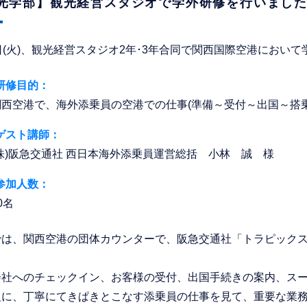
光学部】観光経営スタジオで学外研修を行いまし
日(火)、観光経営スタジオ2年･3年合同で関西国際空港におい
研修目的：
関西空港で、海外添乗員の空港での仕事(準備～受付～出国～搭
ゲスト講師：
(株)阪急交通社 西日本海外添乗員運営総括 小林 誠 様
参加人数：
0名
では、関西空港の団体カウンターで、阪急交通社「トラピック
会社へのチェックイン、お客様の受付、出国手続きの案内、ス
組に、丁寧にてきぱきとこなす添乗員の仕事を見て、重要な業