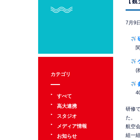
【観
7月9
カテゴリ
4
すべて
高大連携
研修
スタジオ
た。
メディア情報
航空
組一
お知らせ