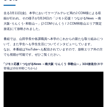
去る3月11日(金)、本学においてケーブルテレビ局のJ:COM様による収
録が行われ、その様子が3月24日の「ジモト応援！つながるNews ～南
大阪･りんくう･和歌山～」(J:COMりんくう / J:COM和歌山エリア限定
放送)にて放映されました。
番組では、山田学長や各課職員へ本学のこれからの新たな取り組みにつ
いて、また学生へも学生生活についてインタビューしています。
なお、本番組はYouTubeへも配信されていますので、放映エリア外の方
でも視聴が可能です。ぜひご覧ください。
「ジモト応援！つながるNews ～南大阪･りんくう･和歌山～」3/24放送分
(本学
登場は10分30秒ごろから)