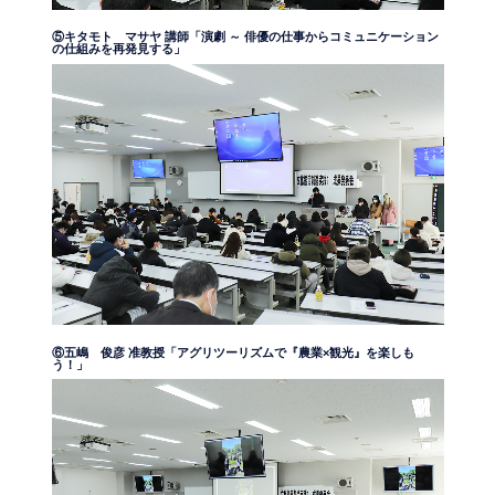
⑤キタモト マサヤ 講師「演劇 ～ 俳優の仕事からコミュニケーション
の仕組みを再発見する」
⑥五嶋 俊彦 准教授「アグリツーリズムで『農業×観光』を楽しも
う！」