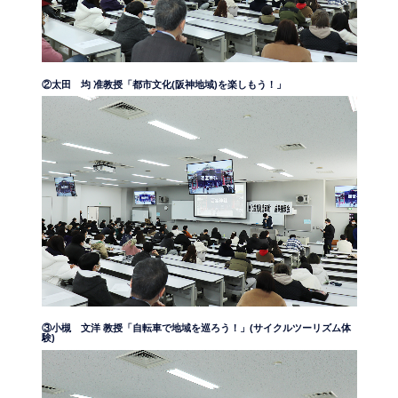
②太田 均 准教授「都市文化(阪神地域)を楽しもう！」
③小槻 文洋 教授「自転車で地域を巡ろう！」(サイクルツーリズム体
験)