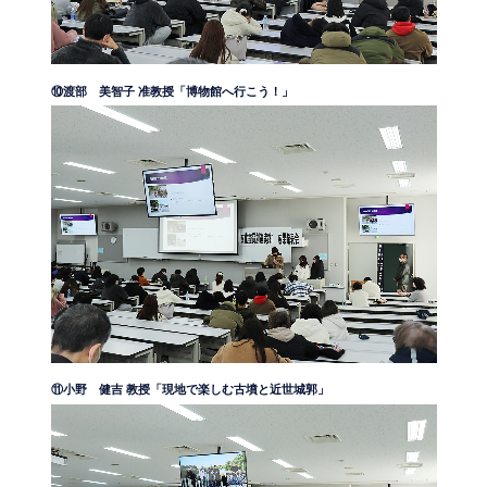
⑩渡部 美智子 准教授「博物館へ行こう！」
⑪小野 健吉 教授「現地で楽しむ古墳と近世城郭」