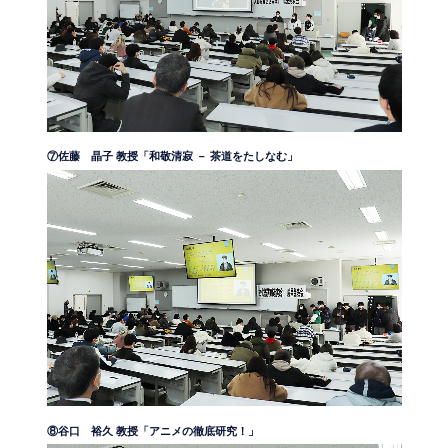
⑦佐藤 晶子 教授「和敬清寂 － 茶道をたしなむ」
⑧谷口 裕久 教授「アニメの徹底研究！」