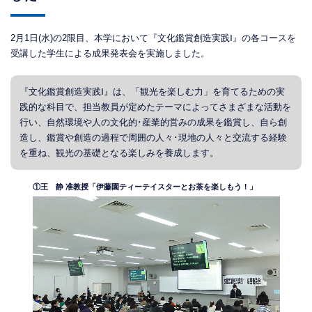
2月1日(水)の2限目、本学において『文化鑑賞創造実践Ⅰ』の各コースを
受講した学生による成果発表会を実施しました。
『文化鑑賞創造実践Ⅰ』は、「観光を楽しむ力」を育てるための実
践的な科目で、担当教員が定めたテーマによってさまざまな活動を
行い、自然環境や人の文化的･産業的営みの成果を鑑賞し、自ら創
造し、鑑賞や創造の過程で周囲の人々･現地の人々と交流する経験
を重ね、観光の基礎となる楽しみを養成します。
①王 静 准教授「伊藤園ティーテイスターとお茶を楽しもう！」