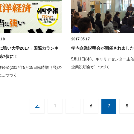
.18
2017.05.17
に強い大学2017」国際力ランキ
学内企業説明会が開催されました
第7位に！
5月11日(木)、キャリアセンター主
企業説明会が...つづく
経済(2017年5月15日臨時増刊号)の
...つづく
1
…
6
7
8