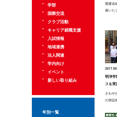
後援会
学部
催いたし
国際交流
クラブ活動
キャリア就職支援
入試情報
地域連携
法人関連
学内向け
2017.05
イベント
明浄学
新しい取り組み
スを実
さわやか
の併設校
年別一覧