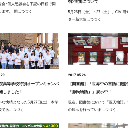
宿>実施について
総会･個人懇談会を下記の日程で開
ます。 開...つづく
5月26日（金）・27（土）、CIVI
ター新大阪...つづく
.29
2017.05.26
院高等学校特別オープンキャンパ
［図書館］「世界中の言語に翻訳
施しました！
『源氏物語』」展示中！
な快晴となった5月27日(土)、本学
現在、図書館において『源氏物語』
であ...つづく
の展示を行っていま...つづく