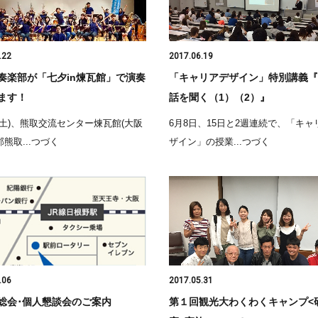
.22
2017.06.19
奏楽部が「七夕in煉瓦館」で演奏
「キャリアデザイン」特別講義『
ます！
話を聞く（1）（2）』
(土)、熊取交流センター煉瓦館(大阪
6月8日、15日と2週連続で、「キャ
熊取...つづく
ザイン」の授業...つづく
.06
2017.05.31
総会･個人懇談会のご案内
第１回観光大わくわくキャンプ<