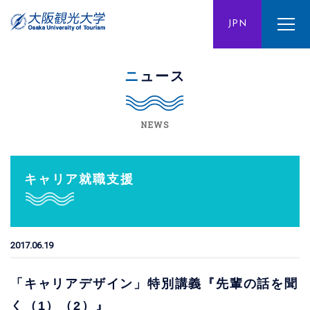
ENG
JPN
CHN
ニュース
NEWS
キャリア就職支援
2017.06.19
「キャリアデザイン」特別講義『先輩の話を聞
く（1）（2）』