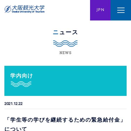
ENG
JPN
CHN
ニュース
NEWS
学内向け
2021.12.22
「学生等の学びを継続するための緊急給付金」
について