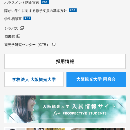
ハラスメント防止宣言
障がい学生に対する修学支援の基本方針
学生相談室
シラバス
図書館
観光学研究センター（CTR）
採用情報
⼤阪観光⼤学 同窓会
学校法人 大阪観光大学