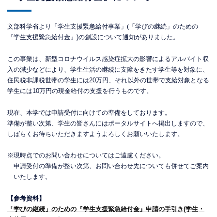
文部科学省より「学生支援緊急給付事業」(「学びの継続」のための
『学生支援緊急給付金』)の創設について通知がありました。
この事業は、新型コロナウイルス感染症拡大の影響によるアルバイト収
入の減少などにより、学生生活の継続に支障をきたす学生等を対象に、
住民税非課税世帯の学生には20万円、それ以外の世帯で支給対象となる
学生には10万円の現金給付の支援を行うものです。
現在、本学では申請受付に向けての準備をしております。
準備が整い次第、学生の皆さんにはポータルサイトへ掲出しますので、
しばらくお待ちいただきますようよろしくお願いいたします。
※現時点でのお問い合わせについてはご遠慮ください。
申請受付の準備が整い次第、お問い合わせ先についても併せてご案内
いたします。
【参考資料】
「学びの継続」のための『学生支援緊急給付金』申請の手引き(学生・