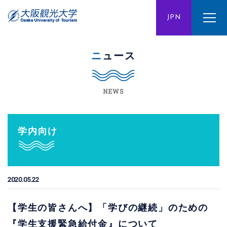
ENG
JPN
CHN
ニュース
NEWS
学内向け
2020.05.22
【学生の皆さんへ】「学びの継続」のための
『学生支援緊急給付金』について