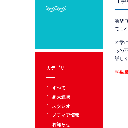
【学
新型
ても
本学
らの
詳し
カテゴリ
学生
すべて
高大連携
スタジオ
メディア情報
お知らせ