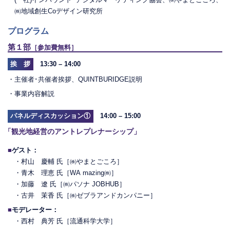
㈱地域創生Coデザイン研究所
プログラム
第１部
［参加費無料］
挨 拶
13:30 – 14:00
・主催者･共催者挨拶、QUINTBURIDGE説明
・事業内容解説
パネルディスカッション①
14:00 – 15:00
「観光地経営のアントレプレナーシップ」
■
ゲスト：
・村山 慶輔 氏［㈱やまとごころ］
・青木 理恵 氏［WA mazing㈱］
・加藤 遼 氏［㈱パソナ JOBHUB］
・古井 茉香 氏［㈱ゼブラアンドカンパニー］
■
モデレーター：
・西村 典芳 氏［流通科学大学］