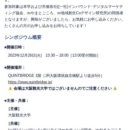
す。
参加対象は本学および共催各社((一社)インバウンド･デジタルマーケテ
ィング協会、㈱やまとごころ、㈱地域創生Coデザイン研究所)の関係者
となりますが、興味がございましたら、お気軽にお申し込みください。
たくさんの方のお申し込みをお待ちしています！
シンポジウム概要
■
開催日時：
2023年12月26日(火) 13:30 – 18:00［13:00受付開始］
■
開催場所：
QUINTBRIDGE 1階［JR大阪環状線京橋駅より徒歩5分］
https://www.quintbridge.jp/
会場は大阪観光大学ではございませんのでご注意ください
■
主催・共催：
［主催］
大阪観光大学
［共催］
(一社)インバウンド･デジタルマーケティング協会、㈱やまとごころ、