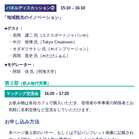
パネルディスカッション②
15:10 – 16:10
「地域観光のイノベーション」
■
ゲスト：
・高岡 謙二 氏［エクスポートジャパン㈱］
・中川 智博 氏［Tokyo Creative㈱］
・オダギリサトシ 氏［㈱インプリージョン］
・西岡 貴史 氏［㈱たびふぁん］
■
モデレーター：
・阿部 佳 氏［明海大学］
第２部
［飲み物代実費］
マッチング交流会
16:20 – 17:20
お飲み物は各自カフェで購入いただき、登壇者や本事業の関係者とお
気軽に名刺交換など交流をしていただけます。
お申し込み方法
本ページ最上部のバナー、もしくは下記パンフレット画像に記載され