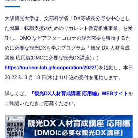
大阪観光大学は、文部科学省「DX等成⻑分野を中心とし
た就職・転職支援のためのリカレント教育推進事業」を受
託し、DMO などアフターコロナの観光需要を獲得するた
めに必要な観光DXを学ぶプログラム「観光 DX 人材育成
講座 応用編(DMOに必要な観光DX講座)」(
https://tourism-lab.jp/cooperation/2022/
)を始動し、本日
20 22 年 8 月 18 日(木)より申込の受付を開始します。
詳しくは、
『観光DX人材育成講座 応用編』WEBサイト
を
ご確認いただきご応募ください。