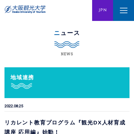
ENG
JPN
CHN
ニュース
NEWS
地域連携
2022.08.25
リカレント教育プログラム『観光DX人材育成
講座 応用編』始動！