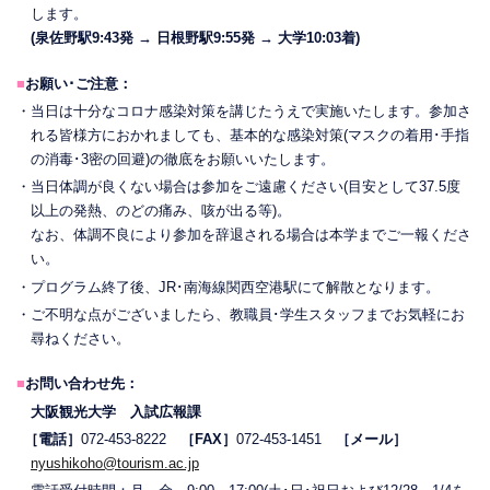
します。
(泉佐野駅9:43発 → 日根野駅9:55発 → 大学10:03着)
■
お願い･ご注意：
・当日は十分なコロナ感染対策を講じたうえで実施いたします。参加さ
れる皆様方におかれましても、基本的な感染対策(マスクの着用･手指
の消毒･3密の回避)の徹底をお願いいたします。
・当日体調が良くない場合は参加をご遠慮ください(目安として37.5度
以上の発熱、のどの痛み、咳が出る等)。
なお、体調不良により参加を辞退される場合は本学までご一報くださ
い。
・プログラム終了後、JR･南海線関西空港駅にて解散となります。
・ご不明な点がございましたら、教職員･学生スタッフまでお気軽にお
尋ねください。
■
お問い合わせ先：
大阪観光大学 入試広報課
［電話］
072-453-8222
［FAX］
072-453-1451
［メール］
nyushikoho@tourism.ac.jp