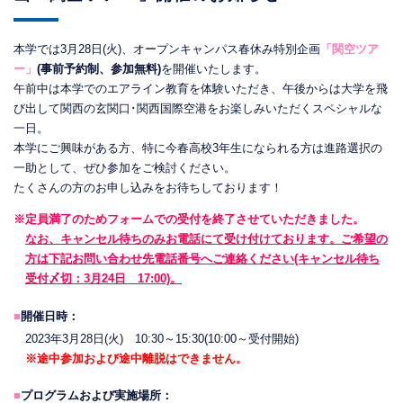
本学では3月28日(火)、オープンキャンパス春休み特別企画
「関空ツア
ー」
(事前予約制、参加無料)
を開催いたします。
午前中は本学でのエアライン教育を体験いただき、午後からは大学を飛
び出して関西の玄関口･関西国際空港をお楽しみいただくスペシャルな
一日。
本学にご興味がある方、特に今春高校3年生になられる方は進路選択の
一助として、ぜひ参加をご検討ください。
たくさんの方のお申し込みをお待ちしております！
※定員満了のためフォームでの受付を終了させていただきました。
なお、キャンセル待ちのみお電話にて受け付けております。ご希望の
方は下記お問い合わせ先電話番号へご連絡ください(キャンセル待ち
受付〆切：3月24日 17:00)。
■
開催日時：
2023年3月28日(火) 10:30～15:30(10:00～受付開始)
※途中参加および途中離脱はできません。
■
プログラムおよび実施場所：