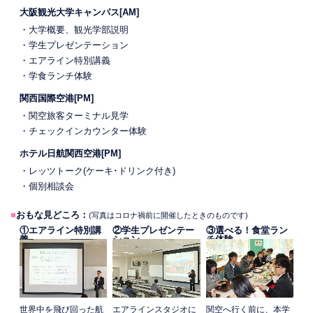
大阪観光大学キャンパス[AM]
・大学概要、観光学部説明
・学生プレゼンテーション
・エアライン特別講義
・学食ランチ体験
関西国際空港[PM]
・関空旅客ターミナル見学
・チェックインカウンター体験
ホテル日航関西空港[PM]
・レッツトーク(ケーキ･ドリンク付き)
・個別相談会
■
おもな見どころ：
(写真はコロナ禍前に開催したときのものです)
①エアライン特別講
②学生プレゼンテー
③選べる！食堂ラン
義
ション
チ体験
世界中を飛び回った航
エアラインスタジオに
関空へ行く前に、本学