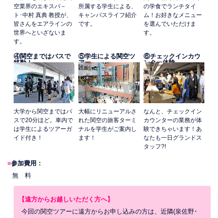
空業界のエキスパ－
所属する学生による、
の学食でランチタイ
ト･中村 真典 教授が、
キャンパスライフ紹介
ム！お好きなメニュー
皆さんをエアラインの
です。
を選んでいただけま
世界へといざないま
す。
す。
④関空まではバスで
⑤学生による関空ツ
⑥チェックインカウ
移動！
アー
ンター体験
大学から関空まではバ
大幅にリニューアルさ
なんと、チェックイン
スで20分ほど。車内で
れた関空の旅客ターミ
カウンターの業務が体
は学生によるツアーガ
ナルを学生がご案内し
験できちゃいます！あ
イド付き！
ます！
なたも一日グランドス
タッフ?!
■
参加費用：
無 料
【遠方からお越しいただく方へ】
今回の関空ツアーに遠方からお申し込みの方は、近隣(泉佐野･