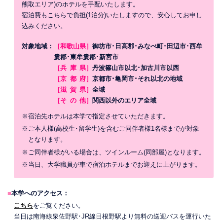
熊取エリア)のホテルを手配いたします。
宿泊費もこちらで負担(1泊分)いたしますので、安心してお申し
込みください。
対象地域：
［和歌山県］
御坊市･日高郡･みなべ町･田辺市･西牟
婁郡･東牟婁郡･新宮市
［
兵庫
県］
丹波篠山市以北･加古川市以西
［
京都
府］
京都市･亀岡市･それ以北の地域
［
滋賀
県］
全域
［
その
他］
関西以外のエリア全域
※宿泊先ホテルは本学で指定させていただきます。
※ご本人様(高校生･留学生)を含むご同伴者様1名様までが対象
となります。
※ご同伴者様がいる場合は、ツインルーム(同部屋)となります。
※当日、大学職員が車で宿泊ホテルまでお迎えに上がります。
■
本学へのアクセス：
こちら
をご覧ください。
当日は南海線泉佐野駅･JR線日根野駅より無料の送迎バスを運行いた