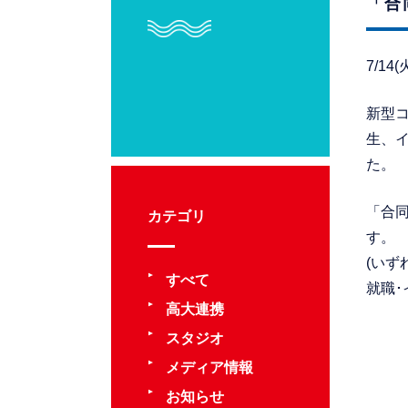
「合
7/1
新型
生、
た。
「合同
カテゴリ
す。
(いず
すべて
就職
高大連携
スタジオ
メディア情報
お知らせ