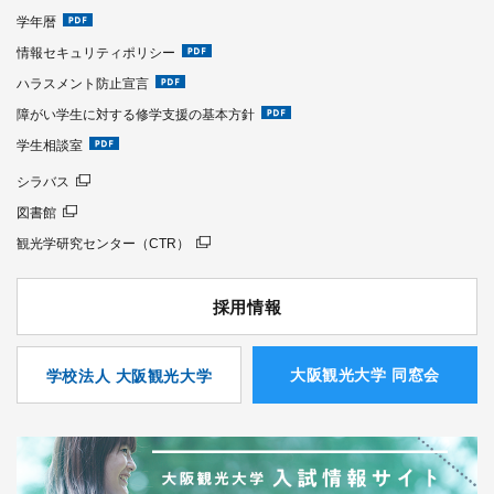
学年暦
情報セキュリティポリシー
ハラスメント防止宣言
障がい学生に対する修学支援の基本方針
学生相談室
シラバス
図書館
観光学研究センター（CTR）
採用情報
⼤阪観光⼤学 同窓会
学校法人 大阪観光大学