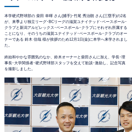
本学硬式野球部の 柴田 幸暉 さん(捕手)･竹尾 秀治朗 さん(三塁手)の2名
が、来季より独立リーグ･BCリーグの滋賀ユナイテッド･ベースボール･
クラブと新潟アルビレックス･ベースボール･クラブにそれぞれ所属する
ことになり、そのうちの滋賀ユナイテッド･ベースボール･クラブのオー
ナーである 鈴木 信哉 様が挨拶のため12月1日(金)に本学へ来学されまし
た。
終始和やかな雰囲気のなか、鈴木オーナーと柴田さんに加え、学長･理
事長･大学関係者･硬式野球部スタッフを交えて歓談･激励し、記念写真
を撮影しました。