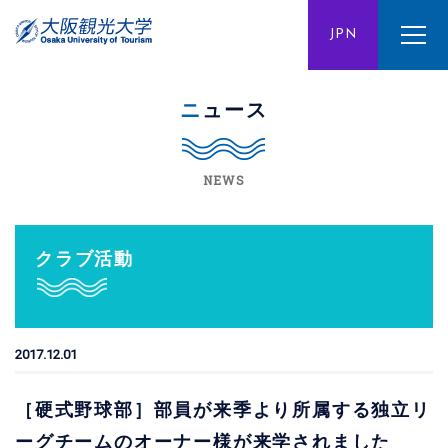
ENG
JPN
CHN
ニュース
NEWS
クラブ活動
2017.12.01
［硬式野球部］部員が来季より所属する独立リ
ーグチームのオーナー様が来学されました