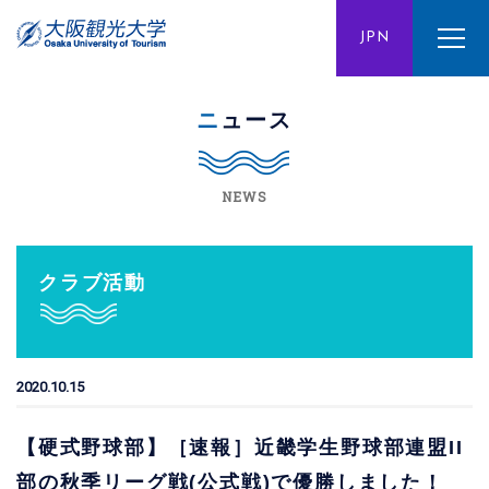
ENG
JPN
CHN
ニュース
NEWS
クラブ活動
2020.10.15
【硬式野球部】［速報］近畿学生野球部連盟II
部の秋季リーグ戦(公式戦)で優勝しました！