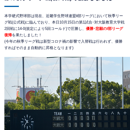
本学硬式野球部は現在、近畿学生野球連盟Ⅱ部リーグにおいて秋季リー
グ戦(公式戦)に臨んでおり、本日10月15日の第1試合･対大阪教育大学戦
2回戦に14-0(規定により5回コールド)
で圧勝し、
優勝･悲願のⅠ部リーグ
復帰
を果たしました！
(今年の秋季リーグ戦は新型コロナ禍の影響で入替戦は行われず、優勝
すればそのまま自動的に昇格となります)