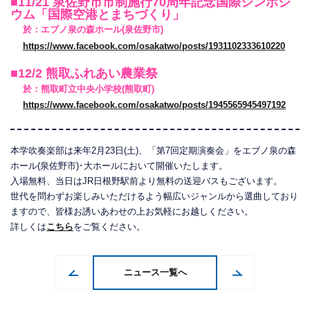
■11/21 泉佐野市市制施行70周年記念国際シンポジ
ウム「国際空港とまちづくり」
於：エブノ泉の森ホール(泉佐野市)
https://www.facebook.com/osakatwo/posts/1931102333610220
■12/2 熊取ふれあい農業祭
於：熊取町立中央小学校(熊取町)
https://www.facebook.com/osakatwo/posts/1945565945497192
本学吹奏楽部は来年2月23日(土)、「第7回定期演奏会」をエブノ泉の森
ホール(泉佐野市)･大ホールにおいて開催いたします。
入場無料、当日はJR日根野駅前より無料の送迎バスもございます。
世代を問わずお楽しみいただけるよう幅広いジャンルから選曲しており
ますので、皆様お誘いあわせの上お気軽にお越しください。
詳しくは
こちら
をご覧ください。
ニュース一覧へ