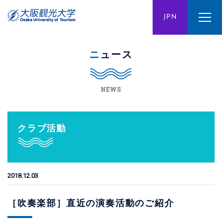
ENG
JPN
CHN
ニュース
NEWS
クラブ活動
2018.12.03
［吹奏楽部］直近の演奏活動のご紹介