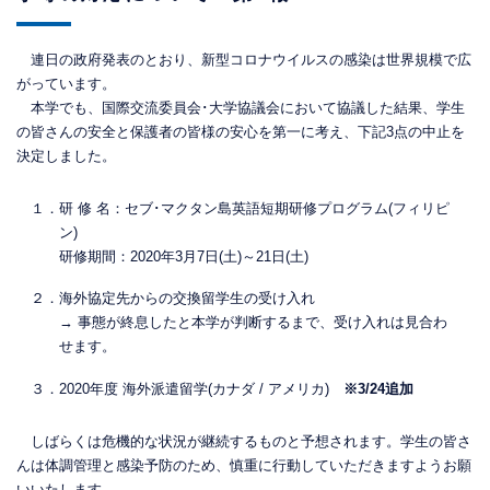
連日の政府発表のとおり、新型コロナウイルスの感染は世界規模で広
がっています。
本学でも、国際交流委員会･大学協議会において協議した結果、学生
の皆さんの安全と保護者の皆様の安心を第一に考え、下記3点の中止を
決定しました。
１．研 修 名：セブ･マクタン島英語短期研修プログラム(フィリピ
ン)
研修期間：2020年3月7日(土)～21日(土)
２．海外協定先からの交換留学生の受け入れ
→ 事態が終息したと本学が判断するまで、受け入れは見合わ
せます。
３．2020年度 海外派遣留学(カナダ / アメリカ)
※3/24追加
しばらくは危機的な状況が継続するものと予想されます。学生の皆さ
んは体調管理と感染予防のため、慎重に行動していただきますようお願
いいたします。