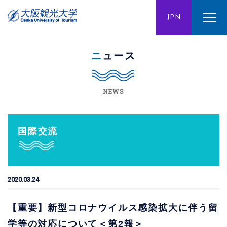
ENG
JPN
CHN
ニュース
NEWS
国際交流
2020.03.24
【重要】新型コロナウイルス感染拡大に伴う留
学等の対応について＜第2報＞