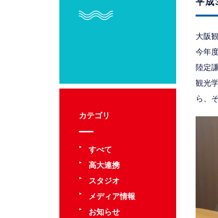
平成
大阪観
今年
陸定
観光
ら、
カテゴリ
すべて
高大連携
スタジオ
メディア情報
お知らせ