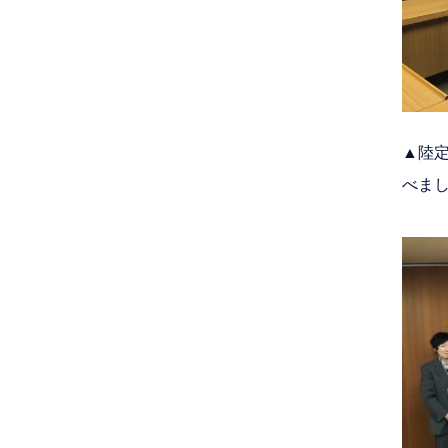
▲陸
べま