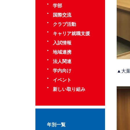
学部
国際交流
クラブ活動
キャリア就職支援
入試情報
地域連携
法人関連
学内向け
▲大
イベント
新しい取り組み
年別一覧