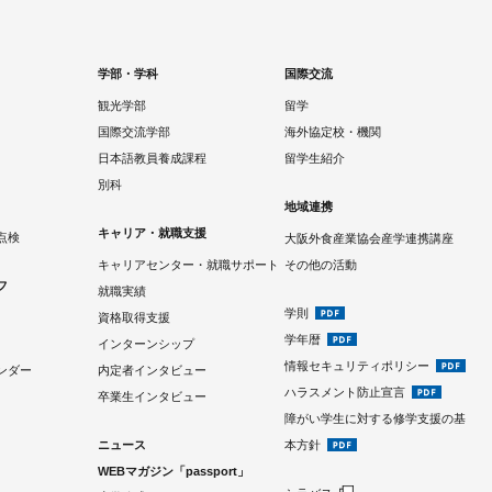
学部・学科
国際交流
観光学部
留学
国際交流学部
海外協定校・機関
日本語教員養成課程
留学生紹介
別科
地域連携
キャリア・就職支援
点検
大阪外食産業協会産学連携講座
キャリアセンター・就職サポート
その他の活動
フ
就職実績
学則
資格取得支援
学年暦
インターンシップ
情報セキュリティポリシー
ンダー
内定者インタビュー
ハラスメント防止宣言
卒業生インタビュー
障がい学生に対する修学支援の基
ニュース
本方針
WEBマガジン「passport」