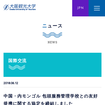
ENG
JPN
CHN
ニュース
NEWS
国際交流
2018.06.12
中国・内モンゴル 包頭服務管理学校との友好
提携に関する協定を締結しました