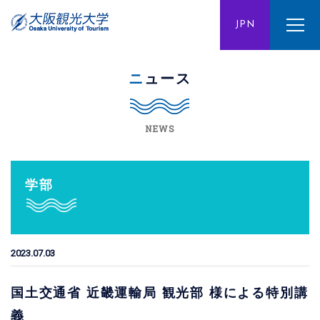
ENG
JPN
CHN
ニュース
NEWS
学部
2023.07.03
国土交通省 近畿運輸局 観光部 様による特別講
義