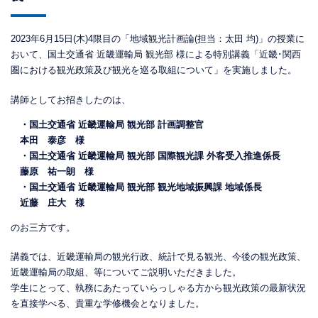
2023年6月15日(木)4限目の「地域観光計画論(担当：太田 均)」の授業に
おいて、国土交通省 近畿運輸局 観光部 様による特別講義「近畿･関西
圏における観光政策及び観光を巡る取組について」を実施しました。
講師としてお招きしたのは、
・国土交通省 近畿運輸局 観光部 計画調整官
本田 泰彦 様
・国土交通省 近畿運輸局 観光部 国際観光課 外客受入推進係長
藤原 祐一朗 様
・国土交通省 近畿運輸局 観光部 観光地域振興課 地域係長
近藤 庄大 様
のお三方です。
講義では、近畿運輸局の観光行政、統計で見る観光、今後の観光政策、
近畿運輸局の取組、等についてご説明いただきました。
学生にとって、執務にあたっていらっしゃる方から観光政策の最新状況
を直接学べる、貴重な学修機会となりました。