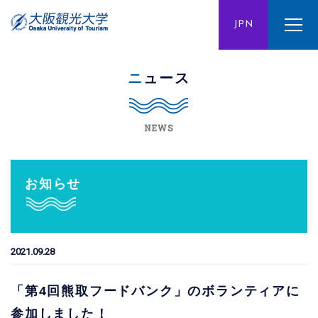
ENG
JPN
CHN
ニュース
NEWS
お知らせ
2021.09.28
「第4回熊取フードバンク」のボランティアに
参加しました！