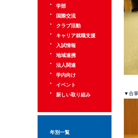
学部
国際交流
クラブ活動
キャリア就職支援
入試情報
地域連携
法人関連
学内向け
イベント
▼合
新しい取り組み
年別一覧