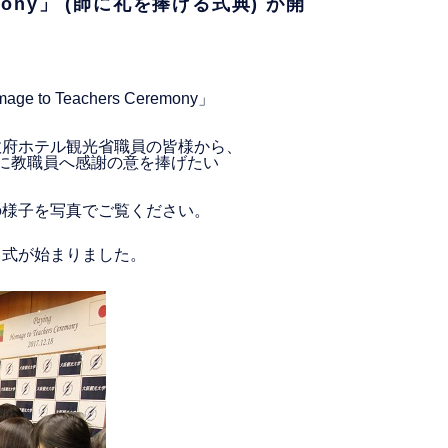
remony」 (師に礼を捧げる式典) が開
o Teachers Ceremony」
政府ホテル観光省職員の皆様から、
に教職員へ感謝の意を捧げたい
の様子を写真でご覧ください。
し式が始まりました。