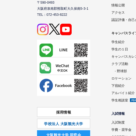
〒590-0493
情報公開
大阪府泉南郡熊取町大久保南5-3-1
アクセス
TEL：072-453-8222
認証評価・自己
キャンパスライ
学生紹介
学生の１日
キャンパスカレ
クラブ活動
- 野球部
ロケーション
下宿紹介
アルバイト紹介
学生相談室
採用情報
入試情報
入試制度
学校法人 大阪観光大学
学費・奨学金
⼤阪観光⼤学 同窓会