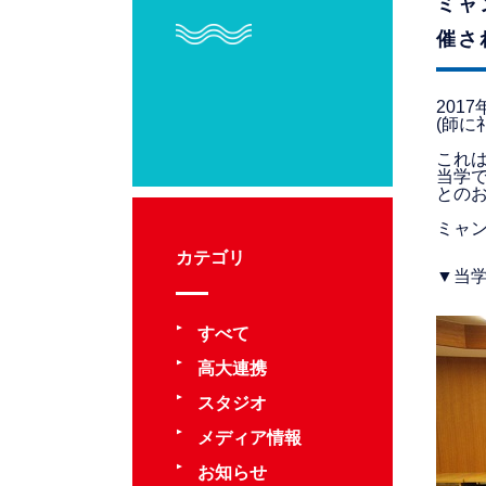
ミャン
催さ
2017
(師に
これ
当学
との
ミャ
カテゴリ
▼当
すべて
高大連携
スタジオ
メディア情報
お知らせ