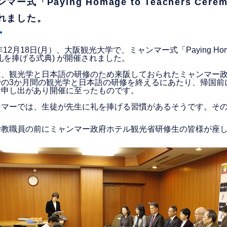
マー式「Paying Homage to Teachers Ce
れました。
年12月18日(月）、大阪観光大学で、ミャンマー式「Paying Homage t
礼を捧げる式典) が開催されました。
は、観光学と日本語の研修のため来阪しておられたミャンマー
での3か月間の観光学と日本語の研修を終えるにあたり、帰国前
お申し出があり開催に至ったものです。
ンマーでは、生徒が先生に礼を捧げる習慣があるそうです。そ
学教職員の前にミャンマー政府ホテル観光省研修生の皆様が座