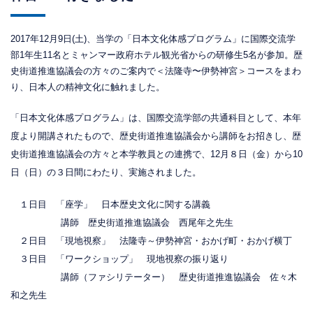
2017年12月9日(土)、当学の「日本文化体感プログラム」に国際交流学
部1年生11名とミャンマー政府ホテル観光省からの研修生5名が参加。歴
史街道推進協議会の方々のご案内で＜法隆寺〜伊勢神宮＞コースをまわ
り、日本人の精神文化に触れました。
「日本文化体感プログラム」は、国際交流学部の共通科目として、本年
度より開講されたもので、歴史街道推進協議会から講師をお招きし、歴
史街道推進協議会の方々と本学教員との連携で、12月８日（金）から10
日（日）の３日間にわたり、実施されました。
１日目 「座学」 日本歴史文化に関する講義
講師 歴史街道推進協議会 西尾年之先生
２日目 「現地視察」 法隆寺～伊勢神宮・おかげ町・おかげ横丁
３日目 「ワークショップ」 現地視察の振り返り
講師（ファシリテーター） 歴史街道推進協議会 佐々木
和之先生