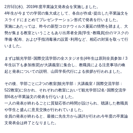
2月5日(水)、2019年度卒業論文発表会を実施しました。
4年生が今までの学習の集大成として、各自が作成･提出した卒業論文を
スライドにまとめてプレゼンテーション形式で発表を行いました。
実施にあたっては、昨今の新型コロナウィルス蔓延の情勢を踏まえ、大
勢が集まる教室ということもあり出席者全員(学生･教職員)分のマスクの
準備･配布、および手指消毒液の設置･利用など、相応の対策を取って行
いました。
まずは観光学部･国際交流学部の全スタジオ生(4年生は原則全員参加 / 3
年生以下も参加推奨)が大講義室に集合し、教職員による注意事項の喚
起と発表についての説明、山田学長代行による挨拶が行われました。
その後、学部ごとに2つの教室(観光学部：大講義室 / 国際交流学部：
522教室)に分かれ、それぞれの教室において観光学部12名･国際交流学
部6名が卒業論文の発表を行ないました。
一人の発表が終わるごとに質疑応答の時間が設けられ、聴講した教職員
や学生と盛んに意見交換が行われていました。
全員の発表が終わると、最後に先生方から講評が行われ今年度の卒業論
文発表会は終了となりました。