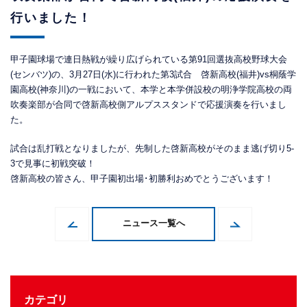
行いました！
甲子園球場で連日熱戦が繰り広げられている第91回選抜高校野球大会
(センバツ)の、3月27日(水)に行われた第3試合 啓新高校(福井)vs桐蔭学
園高校(神奈川)の一戦において、本学と本学併設校の明浄学院高校の両
吹奏楽部が合同で啓新高校側アルプススタンドで応援演奏を行いまし
た。
試合は乱打戦となりましたが、先制した啓新高校がそのまま逃げ切り5-
3で見事に初戦突破！
啓新高校の皆さん、甲子園初出場･初勝利おめでとうございます！
ニュース一覧へ
カテゴリ