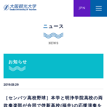
ENG
JPN
CHN
ニュース
NEWS
お知らせ
2019.03.29
［センバツ高校野球］本学と明浄学院高校の両
吹奏楽部が合同で啓新高校(福井)の応援演奏を