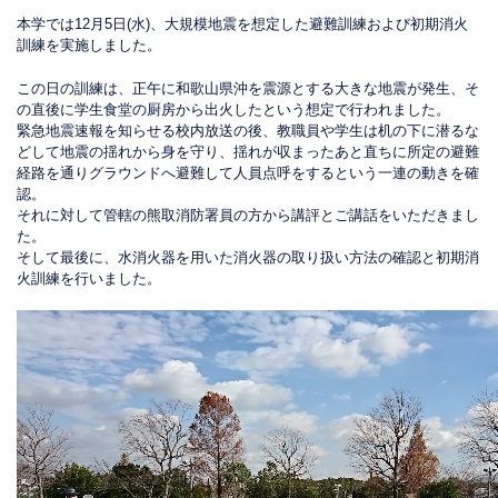
本学では12月5日(水)、大規模地震を想定した避難訓練および初期消火
訓練を実施しました。
この日の訓練は、正午に和歌山県沖を震源とする大きな地震が発生、そ
の直後に学生食堂の厨房から出火したという想定で行われました。
緊急地震速報を知らせる校内放送の後、教職員や学生は机の下に潜るな
どして地震の揺れから身を守り、揺れが収まったあと直ちに所定の避難
経路を通りグラウンドへ避難して人員点呼をするという一連の動きを確
認。
それに対して管轄の熊取消防署員の方から講評とご講話をいただきまし
た。
そして最後に、水消火器を用いた消火器の取り扱い方法の確認と初期消
火訓練を行いました。