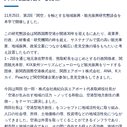
11月25日、第2回「関空」を軸とする地域振興・観光振興研究懇談会を
本学で開催しました。
この研究懇談会は関西国際空港が開港30年を迎えるにあたり、産業界、
行政、人材養成・研究機関の枠を超え、サステナブルで質の高い観光事
業、地域振興、政策立案につながる幅広い意見交換の場をもちたいと考
え設置したものです。
1～2回を通じ地元泉佐野市長、熊取町長をはじめとする行政関係者、関
西観光本部、KIX泉州ツーリズムビューローなど観光振興をリードする
団体、新関西国際空港株式会社、関西エアポート株式会社、ANA、Kス
カイ、Peachなど関空関連企業が参加し意見交換をしてきました。
今回は岡田 信一郎・株式会社南紀白浜エアポート代表取締役社長が
「空港が生み出す地域の活力 ～ノッてる和歌山、空港型地方創生の裏
側～」をテーマに講演しました。
岡田社長は「空港型地方創生」をコンセプトに地域活性化に取り組み、
人口の社会増、所得、土地価格の増、投資増などの地域活性化につなが
ってきました。空港は外需を取ってくることができるインフラであり、
都市部と地域の接点であり、その間に存在する様々な不均衡、地域の課