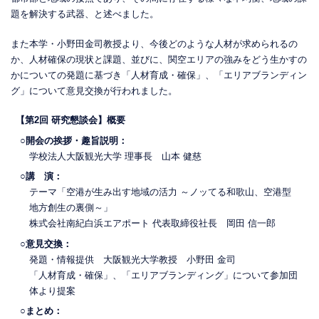
題を解決する武器、と述べました。
また本学・小野田金司教授より、今後どのような人材が求められるの
か、人材確保の現状と課題、並びに、関空エリアの強みをどう生かすの
かについての発題に基づき「人材育成・確保」、「エリアブランディン
グ」について意見交換が行われました。
【第2回 研究懇談会】概要
○開会の挨拶・趣旨説明：
学校法人大阪観光大学 理事長 山本 健慈
○講 演：
テーマ「空港が生み出す地域の活力 ～ノッてる和歌山、空港型
地方創生の裏側～」
株式会社南紀白浜エアポート 代表取締役社長 岡田 信一郎
○意見交換：
発題・情報提供 大阪観光大学教授 小野田 金司
「人材育成・確保」、「エリアブランディング」について参加団
体より提案
○まとめ：