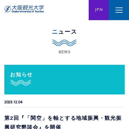
ENG
JPN
CHN
ニュース
NEWS
お知らせ
2023.12.04
第2回『「関空」を軸とする地域振興・観光振
興研究懇談会』を開催