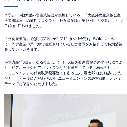
本学と(一社)大阪外食産業協会が実施している、「大阪外食産業協会産
学連携講座」の前期プログラム「外食産業論」第12回目の授業が、7月7
日(金)に行われました。
「外食産業論」では、第10回から第14回(7/21予定)までの5回につい
て、外食産業の第一線で活躍されている経営者様をお招きして特別講義
をしていただきます。
特別講義第3回目となる今回は、(一社)大阪外食産業協会の常任役員であ
り、ビアホールやビアレストランなどを経営している「株式会社 ニュ
ーミュンヘン」の代表取締役専務でもある 上杉 竜太郎 様にお越しいた
だき、『ビールにこだわり60年･ニューミュンヘンの経営戦略』という
テーマでお話をいただきました。