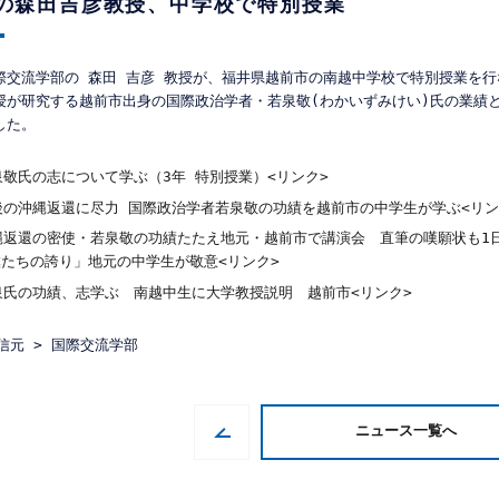
の森田吉彦教授、中学校で特別授業
際交流学部の 森田 吉彦 教授が、福井県越前市の南越中学校で特別授業を行
授が研究する越前市出身の国際政治学者・若泉敬(わかいずみけい)氏の業績
した。
泉敬氏の志について学ぶ（3年 特別授業）<リンク>
後の沖縄返還に尽力 国際政治学者若泉敬の功績を越前市の中学生が学ぶ<リン
縄返還の密使・若泉敬の功績たたえ地元・越前市で講演会　直筆の嘆願状も1日
僕たちの誇り」地元の中学生が敬意<リンク>
泉氏の功績、志学ぶ　南越中生に大学教授説明　越前市<リンク>
発信元 > 国際交流学部
ニュース一覧へ