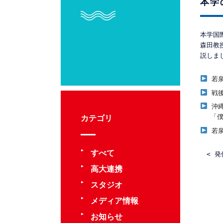
本学
本学国
森田教
説しま
 若
 戦
 沖
 　「
カテゴリ
 若
すべて
< 
高大連携
スタジオ
メディア情報
お知らせ