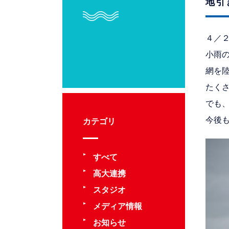
地引
４／
小雨
網を
たく
でも
今後
カテゴリ
すべて
高大連携
スタジオ
メディア情報
お知らせ