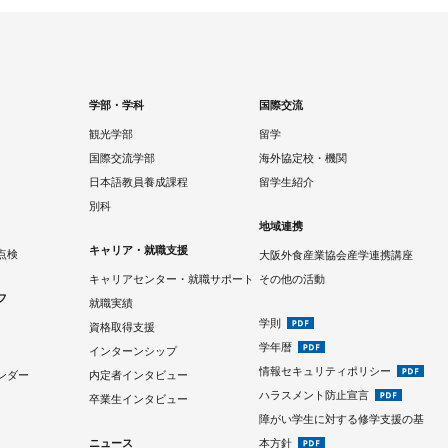
学部・学科
国際交流
観光学部
留学
国際交流学部
海外協定校・機関
日本語教員養成課程
留学生紹介
別科
地域連携
キャリア・就職支援
点検
大阪外食産業協会産学連携講座
キャリアセンター・就職サポート
その他の活動
フ
就職実績
学則
資格取得支援
学年暦
インターンシップ
情報セキュリティポリシー
ンダー
内定者インタビュー
ハラスメント防止宣言
卒業生インタビュー
障がい学生に対する修学支援の基
ニュース
本方針