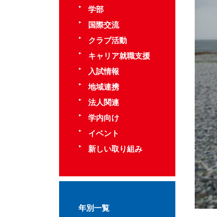
学部
国際交流
クラブ活動
キャリア就職支援
入試情報
地域連携
法人関連
学内向け
イベント
新しい取り組み
年別一覧