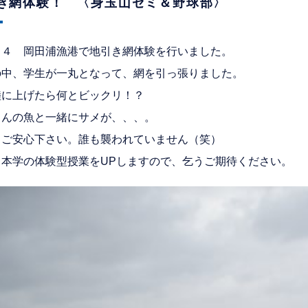
き網体験！ 〈身玉山ゼミ＆野球部〉
２４ 岡田浦漁港で地引き網体験を行いました。
の中、学生が一丸となって、網を引っ張りました。
陸に上げたら何とビックリ！？
さんの魚と一緒にサメが、、、。
、ご安心下さい。誰も襲われていません（笑）
も本学の体験型授業をUPしますので、乞うご期待ください。