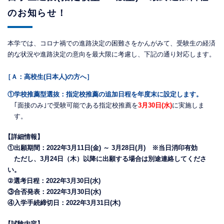
のお知らせ！
本学では、コロナ禍での進路決定の困難さをかんがみて、受験生の経済
的な状況や進路決定の意向を最大限に考慮し、下記の通り対応します。
［Ａ：高校生(日本人)の方へ］
①学校推薦型選抜：指定校推薦の追加日程を年度末に設定します。
｢面接のみ｣で受験可能である指定校推薦を
3月30日(水)
に実施しま
す。
【詳細情報】
①出願期間：2022年3月11日(金) ～ 3月28日(月) ※当日消印有効
ただし、3月24日（木）以降に出願する場合は別途連絡してくださ
い。
②選考日程：2022年3月30日(水)
③合否発表：2022年3月30日(水)
④入学手続締切日：2022年3月31日(木)
【試験内容】