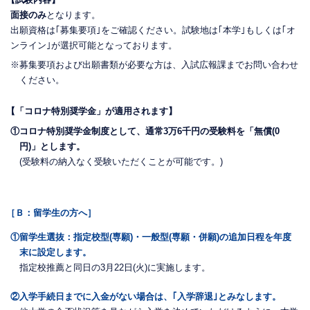
面接のみ
となります。
出願資格は｢募集要項｣をご確認ください。試験地は｢本学｣もしくは｢オ
ンライン｣が選択可能となっております。
※募集要項および出願書類が必要な方は、入試広報課までお問い合わせ
ください。
【「コロナ特別奨学金」が適用されます】
①コロナ特別奨学金制度として、通常3万6千円の受験料を「無償(0
円)」とします。
(受験料の納入なく受験いただくことが可能です。)
［Ｂ：留学生の方へ］
①留学生選抜：指定校型(専願)・一般型(専願・併願)の追加日程を年度
末に設定します。
指定校推薦と同日の3月22日(火)に実施します。
②入学手続日までに入金がない場合は、｢入学辞退｣とみなします。