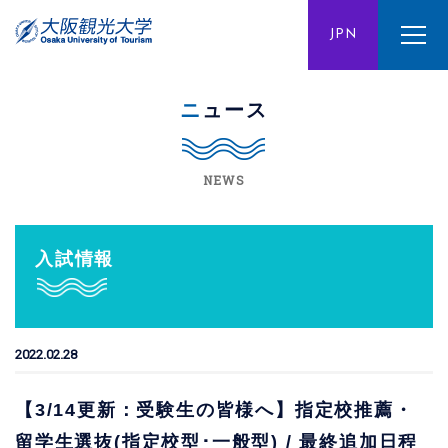
ENG
JPN
CHN
ニュース
NEWS
入試情報
2022.02.28
【3/14更新：受験生の皆様へ】指定校推薦・
留学生選抜(指定校型･一般型) / 最終追加日程