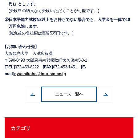
円)」とします。
(受験料の納入なく受験いただくことが可能です。)
②日本語能力試験N2以上をお持ちでない場合でも、入学金を一律で10
万円免除します。
(減免後の負担額は実質5万円です。)
【お問い合わせ先】
大阪観光大学 入試広報課
〒590-0493 大阪府泉南郡熊取町大久保南5-3-1
[TEL]
072-453-8222
[FAX]
072-453-1451
[E-
mail]
nyushikoho@tourism.ac.jp
ニュース一覧へ
カテゴリ