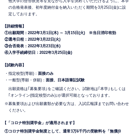
他大学の合否状況等を見ながら入学を決めていただけるように、本学
の合格発表後、初年度納付金を納入いただく期間を3月25日(金)に設
定しております。
【詳細情報】
①出願期間：2022年3月1日(木) ～ 3月15日(火) ※当日消印有効
②選考日程：2022年3月22日(火)
③合否発表：2022年3月23日(水)
④入学手続締切日：2022年3月25日(金)
【試験内容】
・指定校型(専願)：
面接のみ
・一般型(専願・併願)：
面接、日本語筆記試験
出願資格は｢募集要項｣をご確認ください。試験地は｢本学｣もしくは
｢オンライン(指定校型のみ)｣が選択可能となっております。
※募集要項および出願書類が必要な方は、入試広報課までお問い合わせ
ください。
【「コロナ特別奨学金」が適用されます】
①コロナ特別奨学金制度として、通常3万6千円の受験料を「無償(0