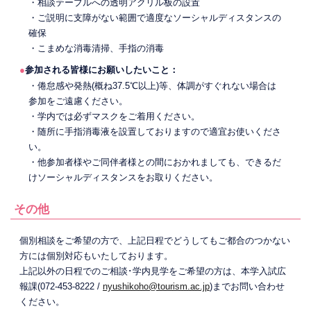
・相談テーブルへの透明アクリル板の設置
・ご説明に支障がない範囲で適度なソーシャルディスタンスの
確保
・こまめな消毒清掃、手指の消毒
●
参加される皆様にお願いしたいこと：
・倦怠感や発熱(概ね37.5℃以上)等、体調がすぐれない場合は
参加をご遠慮ください。
・学内では必ずマスクをご着用ください。
・随所に手指消毒液を設置しておりますので適宜お使いくださ
い。
・他参加者様やご同伴者様との間におかれましても、できるだ
けソーシャルディスタンスをお取りください。
その他
個別相談をご希望の方で、上記日程でどうしてもご都合のつかない
方には個別対応もいたしております。
上記以外の日程でのご相談･学内見学をご希望の方は、本学入試広
報課(072-453-8222 /
nyushikoho@tourism.ac.jp
)までお問い合わせ
ください。