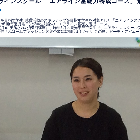
ラインスクール 「エアライン基礎力養成コース」
界を目指す学生･就職活動のスキルアップを目指す学生を対象とした「エアラインス
での8回(毎週月曜日)は2年生対象の「エアライン基礎力養成コース」。
日(月)に実施された第5回講座に、昨年3月の観光学部卒業生で、エアラインスクー
松浦さんは一旦ファッション関連企業に就職しましたが、この度、ピーチ・アビエー
。