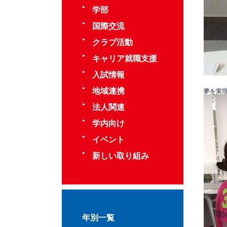
学部
国際交流
クラブ活動
キャリア就職支援
入試情報
地域連携
夢を実
法人関連
学内向け
イベント
新しい取り組み
年別一覧