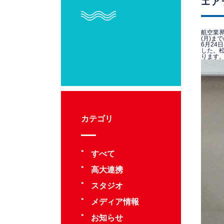
エア
航空業
(月)ま
6月24
した。
ります
カテゴリ
すべて
高大連携
スタジオ
メディア情報
お知らせ