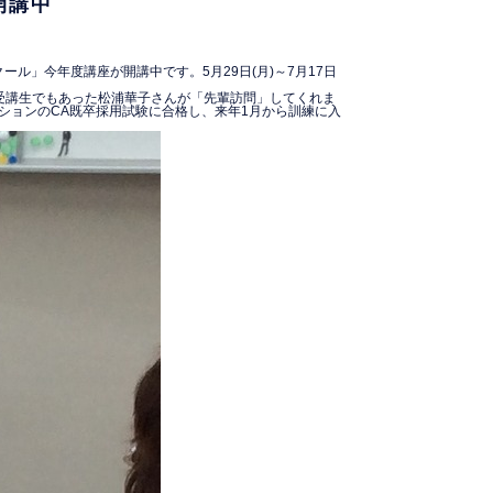
開講中
クール」今年度講座が開講中です。
5月29日(月)～7月17日
ル受講生でもあった松浦華子さんが「先輩訪問」してくれま
ションのCA既卒採用試験に合格し、来年1月から訓練に入