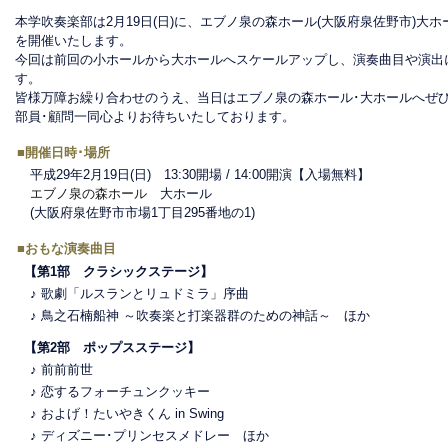
本学吹奏楽部は2月19日(日)に、エブノ泉の森ホール(大阪府泉佐野市)大
を開催いたします。
今回は前回の小ホールから大ホールへスケールアップし、演奏曲目や演出
す。
皆様万障お繰り合わせのうえ、当日はエブノ泉の森ホール･大ホールへぜ
部員･顧問一同心よりお待ちいたしております。
■開催日時･場所
平成29年2月19日(日) 13:30開場 / 14:00開演【入場無料】
エブノ泉の森ホール
大ホール
(大阪府泉佐野市市場1丁目295番地の1)
■おもな演奏曲目
【第1部 クラシックステージ】
♪ 歌劇「ルスランとリュドミラ」序曲
♪ 鳥之石楠船神 ～吹奏楽と打楽器群のための神話～ ほか
【第2部 ポップスステージ】
♪ 前前前世
♪ 恋するフォーチュンクッキー
♪ およげ！たいやきくん in Swing
♪ ディズニー･プリンセスメドレー ほか