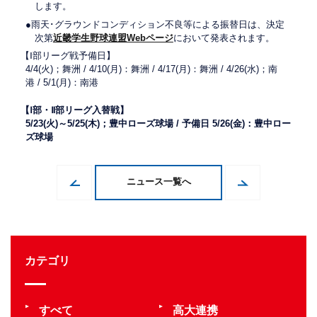
します。
●雨天･グラウンドコンディション不良等による振替日は、決定
次第
近畿学生野球連盟Webページ
において発表されます。
【Ⅰ部リーグ戦予備日】
4/4(火)；舞洲 / 4/10(月)：舞洲 / 4/17(月)：舞洲 / 4/26(水)；南
港 / 5/1(月)：南港
【Ⅰ部・Ⅱ部リーグ入替戦】
5/23(火)～5/25(木)；豊中ローズ球場 / 予備日 5/26(金)：豊中ロー
ズ球場
ニュース一覧へ
カテゴリ
すべて
高大連携