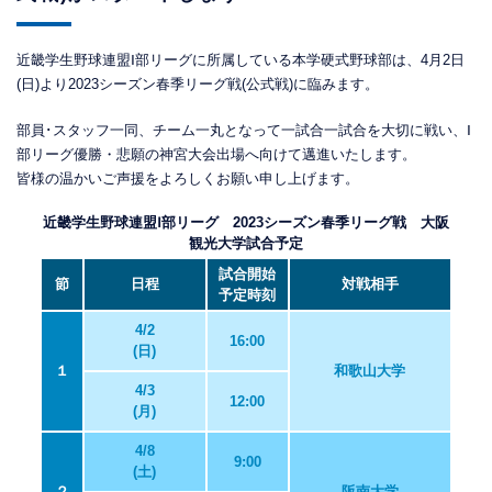
近畿学生野球連盟Ⅰ部リーグに所属している本学硬式野球部は、4月2日
(日)より2023シーズン春季リーグ戦(公式戦)に臨みます。
部員･スタッフ一同、チーム一丸となって一試合一試合を大切に戦い、Ⅰ
部リーグ優勝・悲願の神宮大会出場へ向けて邁進いたします。
皆様の温かいご声援をよろしくお願い申し上げます。
近畿学生野球連盟Ⅰ部リーグ 2023シーズン春季リーグ戦 大阪
観光大学試合予定
試合開始
節
日程
対戦相手
予定時刻
4/2
16:00
(日)
１
和歌山大学
4/3
12:00
(月)
4/8
9:00
(土)
２
阪南大学