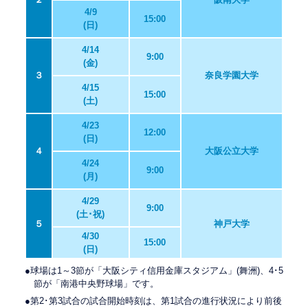
4/9
15:00
(日)
4/14
9:00
(金)
３
奈良学園大学
4/15
15:00
(土)
4/23
12:00
(日)
４
大阪公立大学
4/24
9:00
(月)
4/29
9:00
(土･祝)
５
神戸大学
4/30
15:00
(日)
●球場は1～3節が「大阪シティ信用金庫スタジアム」(舞洲)、4･5
節が「南港中央野球場」です。
●第2･第3試合の試合開始時刻は、第1試合の進行状況により前後