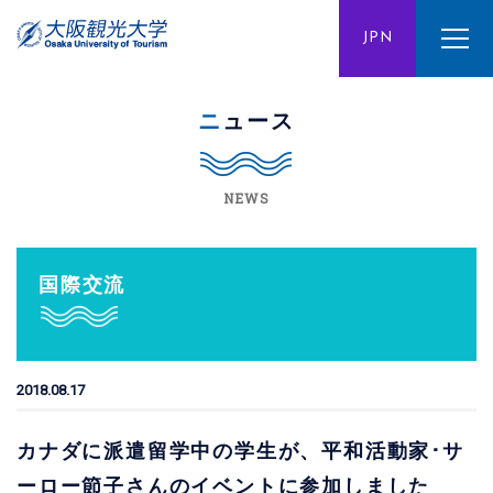
ENG
JPN
CHN
ニュース
NEWS
国際交流
2018.08.17
カナダに派遣留学中の学生が、平和活動家･サ
ーロー節子さんのイベントに参加しました