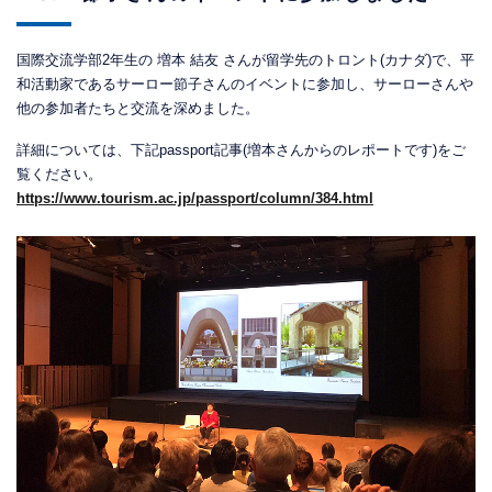
国際交流学部2年生の 増本 結友 さんが留学先のトロント(カナダ)で、平
和活動家であるサーロー節子さんのイベントに参加し、サーローさんや
他の参加者たちと交流を深めました。
詳細については、下記passport記事(増本さんからのレポートです)をご
覧ください。
https://www.tourism.ac.jp/passport/column/384.html