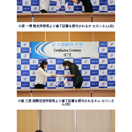
小原 一博 観光学部長より修了証書を授与されるオ セヨンさん(右)
小森 三恵 国際交流学部長より修了証書を授与されるキム セジンさ
ん(右)